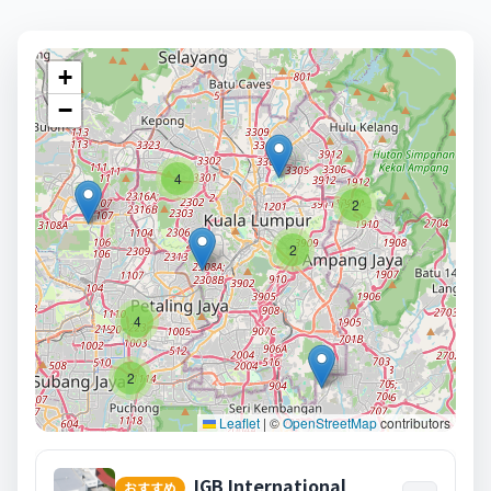
+
−
4
2
2
4
2
Leaflet
|
©
OpenStreetMap
contributors
IGB International
おすすめ