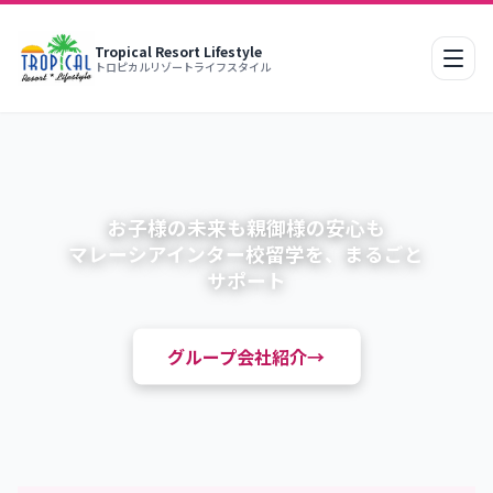
Tropical Resort Lifestyle
モバ
トロピカルリゾートライフスタイル
お子様の未来も親御様の安心も
マレーシアインター校留学を、まるごと
サポート
グループ会社紹介→