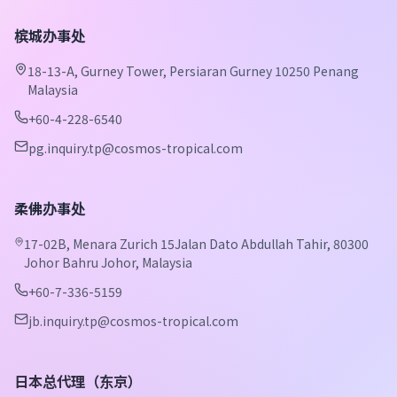
槟城办事处
18-13-A, Gurney Tower, Persiaran Gurney 10250 Penang
Malaysia
+60-4-228-6540
pg.inquiry.tp@cosmos-tropical.com
柔佛办事处
17-02B, Menara Zurich 15Jalan Dato Abdullah Tahir, 80300
Johor Bahru Johor, Malaysia
+60-7-336-5159
jb.inquiry.tp@cosmos-tropical.com
日本总代理（东京）