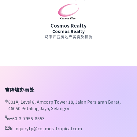
Cosmos Realty
Cosmos Realty
马来西亚房地产买卖及租赁
吉隆坡办事处
801A, Level 8, Amcorp Tower 18, Jalan Persiaran Barat,
46050 Petaling Jaya, Selangor
+60-3-7955-8553
kl.inquiry.tp@cosmos-tropical.com