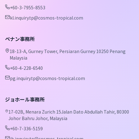
+60-3-7955-8553
kl.inquiry.tp@cosmos-tropical.com
ペナン事務所
18-13-A, Gurney Tower, Persiaran Gurney 10250 Penang
Malaysia
+60-4-228-6540
pg.inquiry.tp@cosmos-tropical.com
ジョホール事務所
17-02B, Menara Zurich 15Jalan Dato Abdullah Tahir, 80300
Johor Bahru Johor, Malaysia
+60-7-336-5159
jb.inquiry.tp@cosmos-tropical.com