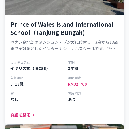
Prince of Wales Island International
School（Tanjung Bungah)
ペナン島北部のタンジュン・ブンガに位置し、3歳から13歳
までを対象としたインターナショナルスクールです。学業
に加え、スポーツや芸術、テクノロジー、課外活動を通じ
て、生徒一人ひとりの創造性や主体性、国際的な視野を育
カリキュラム
学期
む教育を提供しています。
イギリス式（IGCSE）
3学期
対象年齢
年間学費
3~13歳
RM32,760
寮
英語補習
なし
あり
詳細を見る