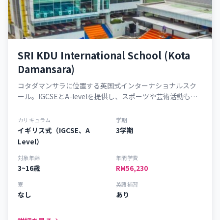
SRI KDU International School (Kota
Damansara)
コタダマンサラに位置する英国式インターナショナルスク
ール。IGCSEとA-levelを提供し、スポーツや芸術活動も充
実した総合的な教育環境です。
カリキュラム
学期
イギリス式（IGCSE、A
3学期
Level）
対象年齢
年間学費
3~16歳
RM56,230
寮
英語補習
なし
あり