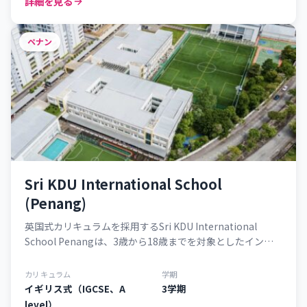
詳細を見る
ペナン
Sri KDU International School
(Penang)
英国式カリキュラムを採用するSri KDU International
School Penangは、3歳から18歳までを対象としたインタ
ーナショナルスクールです。ペナン州本土に位置しており
ます。
カリキュラム
学期
イギリス式（IGCSE、A
3学期
level）