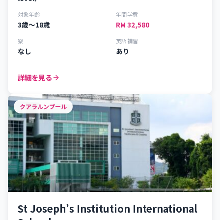
対象年齢
年間学費
3歳～18歳
RM 32,580
寮
英語補習
なし
あり
詳細を見る
クアラルンプール
St Joseph’s Institution International