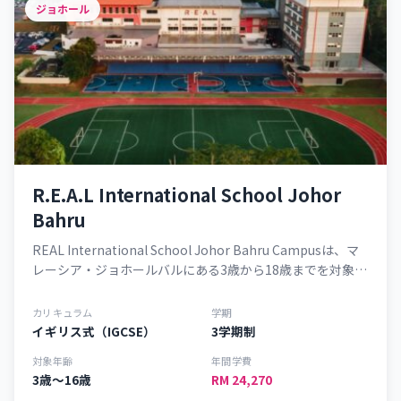
ジョホール
R.E.A.L International School Johor
Bahru
REAL International School Johor Bahru Campusは、マ
レーシア・ジョホールバルにある3歳から18歳までを対象と
したインターナショナルスクールです。英国式カリキュラ
ム（Cambridge International Curriculum）を採用し、
カリキュラム
学期
IGCSEまで一貫した教育を提供しています。学力だけでな
イギリス式（IGCSE）
3学期制
く、探究心や創造性、リーダーシップを育む教育にも力を
対象年齢
年間学費
入れています。
3歳～16歳
RM 24,270