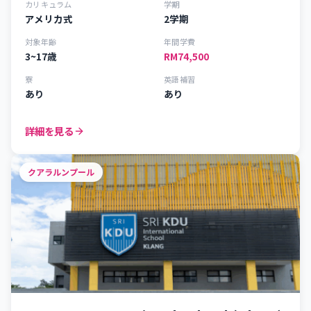
カリキュラム
学期
アメリカ式
2学期
対象年齢
年間学費
3~17歳
RM74,500
寮
英語補習
あり
あり
詳細を見る
クアラルンプール