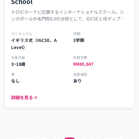
School
トロピカーナに位置するインターナショナルスクール。シ
ンガポールの名門校SJIの分校として、IGCSEとIBディプロ
マプログラムを提供しています。
カリキュラム
学期
イギリス式（IGCSE、A
3学期
Level）
対象年齢
年間学費
3~18歳
RM65,847
寮
英語補習
なし
あり
詳細を見る