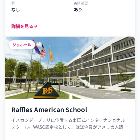
寮
英語補習
なし
あり
詳細を見る
ジョホール
Raffles American School
イスカンダープテリに位置する米国式インターナショナル
スクール。WASC認定校として、ほぼ全員がアメリカ人講師
による質の高い教育を提供しています。