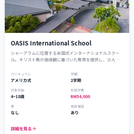
OASIS International School
シャーアラムに位置する米国式インターナショナルスクー
ル。キリスト教の価値観に基づいた教育を提供し、少人数
制のクラスが特徴です。
カリキュラム
学期
アメリカ式
2学期
対象年齢
年間学費
4~18歳
RM54,000
寮
英語補習
なし
あり
詳細を見る