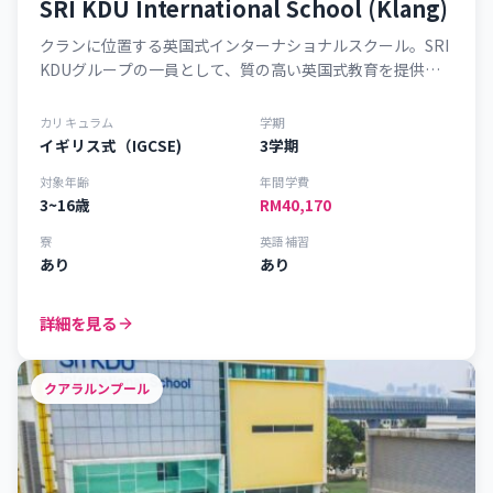
SRI KDU International School (Klang)
クランに位置する英国式インターナショナルスクール。SRI
KDUグループの一員として、質の高い英国式教育を提供し
ています。
カリキュラム
学期
イギリス式（IGCSE)
3学期
対象年齢
年間学費
3~16歳
RM40,170
寮
英語補習
あり
あり
詳細を見る
クアラルンプール