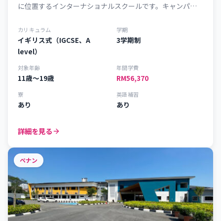
に位置するインターナショナルスクールです。キャンパス
内には学生寮を併設しており、充実した学習環境と生活サ
ポートのもと、世界各国から集まる生徒が安心して学び、
カリキュラム
学期
成長できる環境が整っています。
イギリス式（IGCSE、A
3学期制
level）
対象年齢
年間学費
11歳～19歳
RM56,370
寮
英語補習
あり
あり
詳細を見る
ペナン