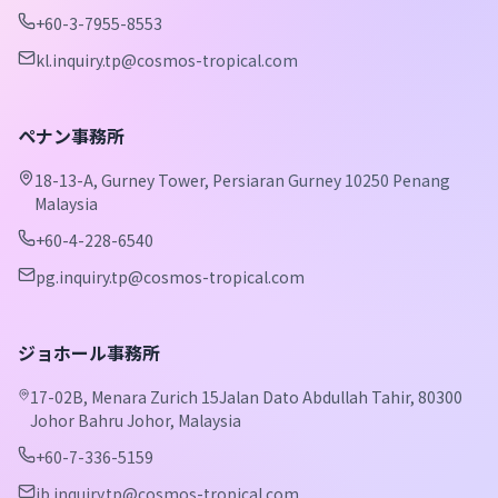
+60-3-7955-8553
kl.inquiry.tp@cosmos-tropical.com
ペナン事務所
18-13-A, Gurney Tower, Persiaran Gurney 10250 Penang
Malaysia
+60-4-228-6540
pg.inquiry.tp@cosmos-tropical.com
ジョホール事務所
17-02B, Menara Zurich 15Jalan Dato Abdullah Tahir, 80300
Johor Bahru Johor, Malaysia
+60-7-336-5159
jb.inquiry.tp@cosmos-tropical.com