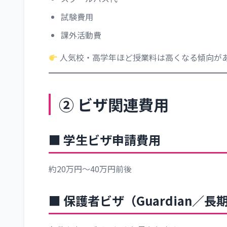
試験費用
課外活動費
人気校・高学年ほど授業料は高くなる傾向が
② ビザ関連費用
■ 学生ビザ申請費用
約20万円～40万円前後
■ 保護者ビザ（Guardian／