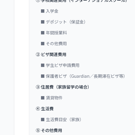
① 学校関連費用（インターナショナルスクール）
■ 入学金
■ デポジット（保証金）
■ 年間授業料
■ その他費用
② ビザ関連費用
■ 学生ビザ申請費用
■ 保護者ビザ（Guardian／長期滞在ビザ等）
③ 住居費（家族留学の場合）
■ 賃貸物件
④ 生活費
■ 生活費目安（家族）
⑤ その他費用