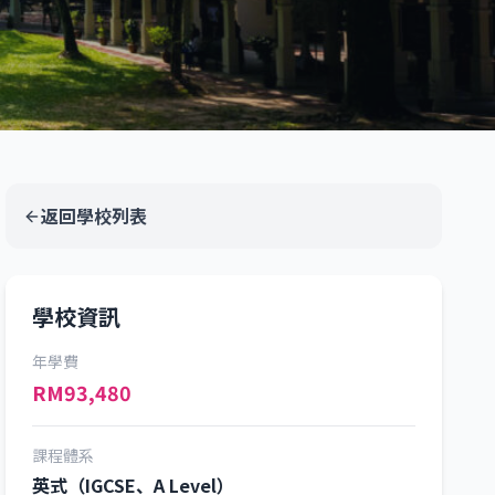
返回學校列表
學校資訊
年學費
RM93,480
課程體系
英式（IGCSE、A Level）