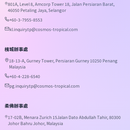
801A, Level 8, Amcorp Tower 18, Jalan Persiaran Barat,
46050 Petaling Jaya, Selangor
+60-3-7955-8553
kl.inquiry.tp@cosmos-tropical.com
檳城辦事處
18-13-A, Gurney Tower, Persiaran Gurney 10250 Penang
Malaysia
+60-4-228-6540
pg.inquiry.tp@cosmos-tropical.com
柔佛辦事處
17-02B, Menara Zurich 15Jalan Dato Abdullah Tahir, 80300
Johor Bahru Johor, Malaysia