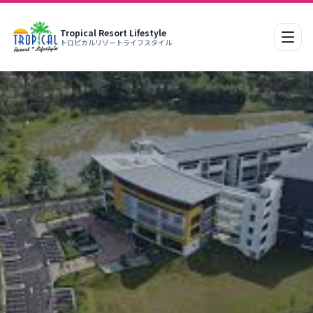
Tropical Resort Lifestyle
行動
トロピカルリゾートライフスタイル