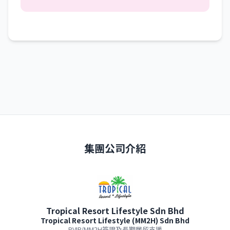
集團公司介紹
Tropical Resort Lifestyle Sdn Bhd
Tropical Resort Lifestyle (MM2H) Sdn Bhd
PVIP/MM2H簽證及長期居留支援