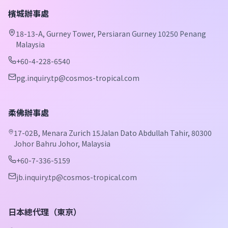
檳城辦事處
18-13-A, Gurney Tower, Persiaran Gurney 10250 Penang
Malaysia
+60-4-228-6540
pg.inquiry.tp@cosmos-tropical.com
柔佛辦事處
17-02B, Menara Zurich 15Jalan Dato Abdullah Tahir, 80300
Johor Bahru Johor, Malaysia
+60-7-336-5159
jb.inquiry.tp@cosmos-tropical.com
日本總代理（東京）