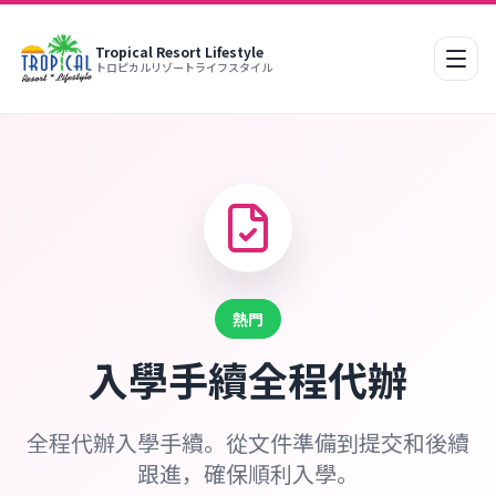
Tropical Resort Lifestyle
行動
トロピカルリゾートライフスタイル
熱門
入學手續全程代辦
全程代辦入學手續。從文件準備到提交和後續
跟進，確保順利入學。