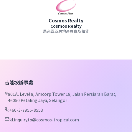
Cosmos Realty
Cosmos Realty
馬來西亞房地產買賣及租賃
吉隆坡辦事處
801A, Level 8, Amcorp Tower 18, Jalan Persiaran Barat,
46050 Petaling Jaya, Selangor
+60-3-7955-8553
kl.inquiry.tp@cosmos-tropical.com