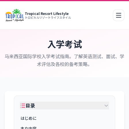
Tropical Resort Lifestyle
移动
トロピカルリゾートライフスタイル
入学考试
马来西亚国际学校入学考试指南。了解英语测试、面试、学
术评估及各校的备考策略。
目录
はじめに
主な内容