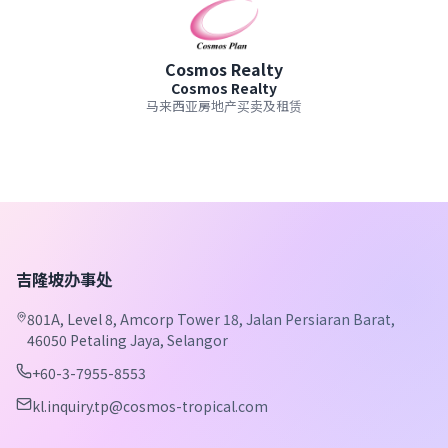
Cosmos Realty
Cosmos Realty
马来西亚房地产买卖及租赁
吉隆坡办事处
801A, Level 8, Amcorp Tower 18, Jalan Persiaran Barat,
46050 Petaling Jaya, Selangor
+60-3-7955-8553
kl.inquiry.tp@cosmos-tropical.com