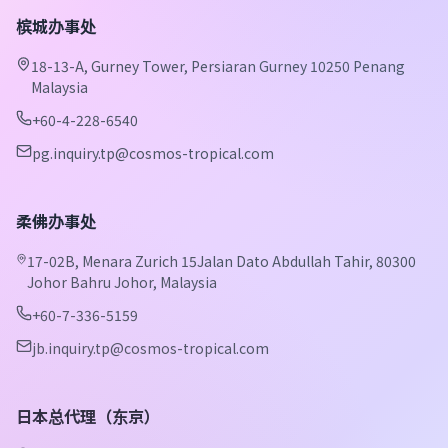
槟城办事处
18-13-A, Gurney Tower, Persiaran Gurney 10250 Penang
Malaysia
+60-4-228-6540
pg.inquiry.tp@cosmos-tropical.com
柔佛办事处
17-02B, Menara Zurich 15Jalan Dato Abdullah Tahir, 80300
Johor Bahru Johor, Malaysia
+60-7-336-5159
jb.inquiry.tp@cosmos-tropical.com
日本总代理（东京）