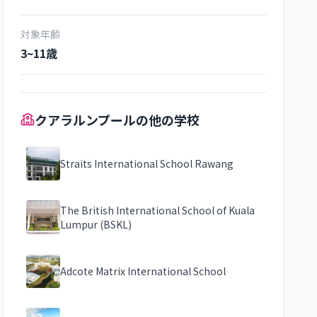
対象年齢
3~11歳
クアラルンプールの他の学校
Straits International School Rawang
The British International School of Kuala
Lumpur (BSKL)
Adcote Matrix International School