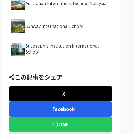
Australian International School Malaysia
Sunway International School
St Joseph’s Institution International
School
この記事をシェア
X
Facebook
LINE