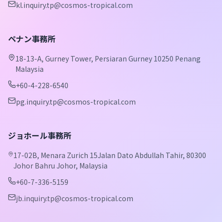
kl.inquiry.tp@cosmos-tropical.com
ペナン事務所
18-13-A, Gurney Tower, Persiaran Gurney 10250 Penang
Malaysia
+60-4-228-6540
pg.inquiry.tp@cosmos-tropical.com
ジョホール事務所
17-02B, Menara Zurich 15Jalan Dato Abdullah Tahir, 80300
Johor Bahru Johor, Malaysia
+60-7-336-5159
jb.inquiry.tp@cosmos-tropical.com