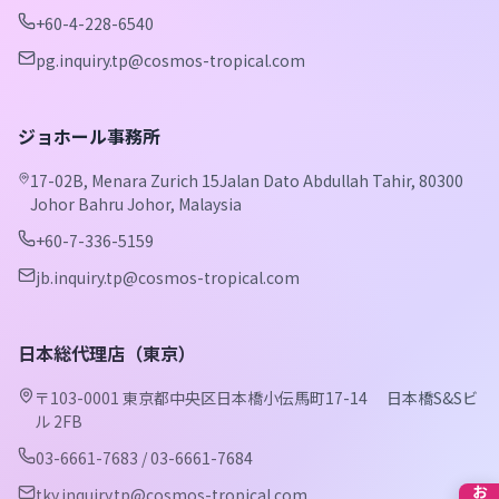
+60-4-228-6540
pg.inquiry.tp@cosmos-tropical.com
ジョホール事務所
17-02B, Menara Zurich 15Jalan Dato Abdullah Tahir, 80300
Johor Bahru Johor, Malaysia
+60-7-336-5159
jb.inquiry.tp@cosmos-tropical.com
日本総代理店（東京）
〒103-0001 東京都中央区日本橋小伝馬町17-14 日本橋S&Sビ
ル 2FB
03-6661-7683 / 03-6661-7684
tky.inquiry.tp@cosmos-tropical.com